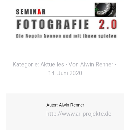
Kategorie:
Aktuelles
Von
Alwin Renner
14. Juni 2020
Autor:
Alwin Renner
http://www.ar-projekte.de