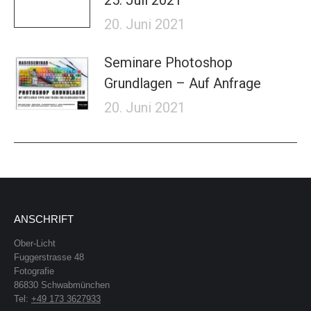
25. Juli 2021
20. Juni 2021
Seminare Photoshop
Grundlagen – Auf Anfrage
20. Juni 2021
ANSCHRIFT
Ober-Licht
Fuggerstrasse 48
Fotografie
86830 Schwabmünchen
Tel:
+49 173 3627933