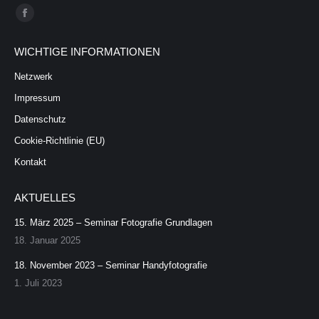
Finden Sie uns auf:
Facebook
page
WICHTIGE INFORMATIONEN
opens
in
Netzwerk
new
Impressum
window
Datenschutz
Cookie-Richtlinie (EU)
Kontakt
AKTUELLES
15. März 2025 – Seminar Fotografie Grundlagen
18. Januar 2025
18. November 2023 – Seminar Handyfotografie
1. Juli 2023