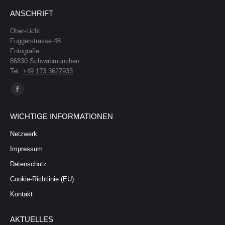
ANSCHRIFT
Ober-Licht
Fuggerstrasse 48
Fotografie
86830 Schwabmünchen
Tel:
+49 173 3627933
Finden Sie uns auf:
Facebook
page
WICHTIGE INFORMATIONEN
opens
in
Netzwerk
new
Impressum
window
Datenschutz
Cookie-Richtlinie (EU)
Kontakt
AKTUELLES