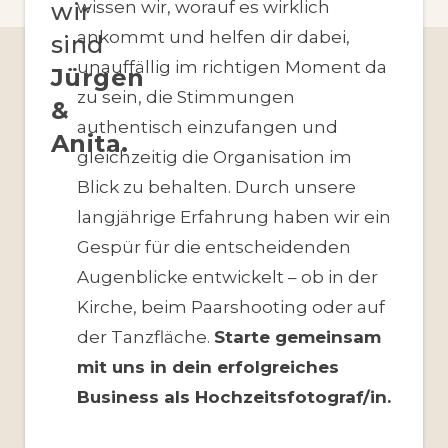
wir
wissen wir, worauf es wirklich
ankommt und helfen dir dabei,
sind
unauffällig im richtigen Moment da
Jürgen
zu sein, die Stimmungen
&
authentisch einzufangen und
Anita.
gleichzeitig die Organisation im
Blick zu behalten. Durch unsere
langjährige Erfahrung haben wir ein
Gespür für die entscheidenden
Augenblicke entwickelt – ob in der
Kirche, beim Paarshooting oder auf
der Tanzfläche.
Starte gemeinsam
mit uns in dein erfolgreiches
Business als Hochzeitsfotograf/in.